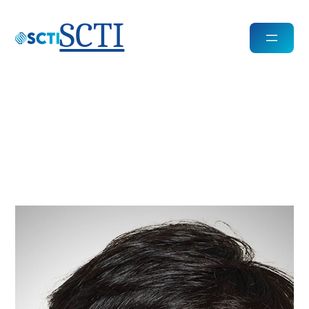
SCTI
김석진 (Samuel
Kim)